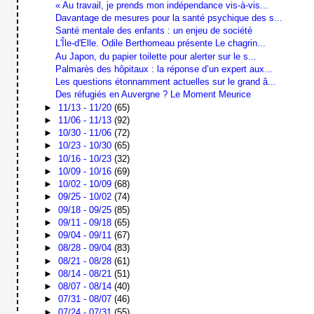
« Au travail, je prends mon indépendance vis-à-vis...
Davantage de mesures pour la santé psychique des s...
Santé mentale des enfants : un enjeu de société
L'Île-d'Elle. Odile Berthomeau présente Le chagrin...
Au Japon, du papier toilette pour alerter sur le s...
Palmarès des hôpitaux : la réponse d’un expert aux...
Les questions étonnamment actuelles sur le grand â...
Des réfugiés en Auvergne ? Le Moment Meurice
►
11/13 - 11/20
(65)
►
11/06 - 11/13
(92)
►
10/30 - 11/06
(72)
►
10/23 - 10/30
(65)
►
10/16 - 10/23
(32)
►
10/09 - 10/16
(69)
►
10/02 - 10/09
(68)
►
09/25 - 10/02
(74)
►
09/18 - 09/25
(85)
►
09/11 - 09/18
(65)
►
09/04 - 09/11
(67)
►
08/28 - 09/04
(83)
►
08/21 - 08/28
(61)
►
08/14 - 08/21
(51)
►
08/07 - 08/14
(40)
►
07/31 - 08/07
(46)
►
07/24 - 07/31
(55)