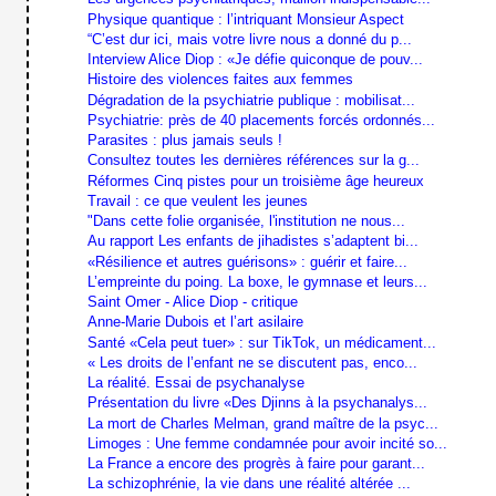
Physique quantique : l’intriquant Monsieur Aspect
“C’est dur ici, mais votre livre nous a donné du p...
Interview Alice Diop : «Je défie quiconque de pouv...
Histoire des violences faites aux femmes
Dégradation de la psychiatrie publique : mobilisat...
Psychiatrie: près de 40 placements forcés ordonnés...
Parasites : plus jamais seuls !
Consultez toutes les dernières références sur la g...
Réformes Cinq pistes pour un troisième âge heureux
Travail : ce que veulent les jeunes
"Dans cette folie organisée, l'institution ne nous...
Au rapport Les enfants de jihadistes s’adaptent bi...
«Résilience et autres guérisons» : guérir et faire...
L’empreinte du poing. La boxe, le gymnase et leurs...
Saint Omer - Alice Diop - critique
Anne-Marie Dubois et l’art asilaire
Santé «Cela peut tuer» : sur TikTok, un médicament...
« Les droits de l’enfant ne se discutent pas, enco...
La réalité. Essai de psychanalyse
Présentation du livre «Des Djinns à la psychanalys...
La mort de Charles Melman, grand maître de la psyc...
Limoges : Une femme condamnée pour avoir incité so...
La France a encore des progrès à faire pour garant...
La schizophrénie, la vie dans une réalité altérée ...