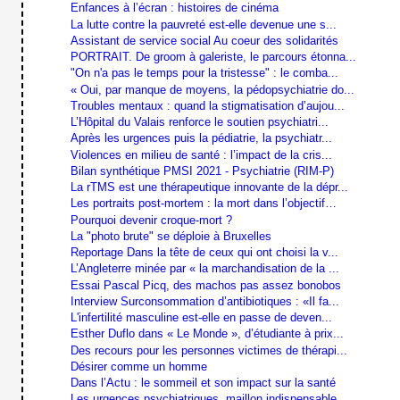
Enfances à l’écran : histoires de cinéma
La lutte contre la pauvreté est-elle devenue une s...
Assistant de service social Au coeur des solidarités
PORTRAIT. De groom à galeriste, le parcours étonna...
"On n'a pas le temps pour la tristesse" : le comba...
« Oui, par manque de moyens, la pédopsychiatrie do...
Troubles mentaux : quand la stigmatisation d’aujou...
L’Hôpital du Valais renforce le soutien psychiatri...
Après les urgences puis la pédiatrie, la psychiatr...
Violences en milieu de santé : l’impact de la cris...
Bilan synthétique PMSI 2021 - Psychiatrie (RIM-P)
La rTMS est une thérapeutique innovante de la dépr...
Les portraits post-mortem : la mort dans l’objectif…
Pourquoi devenir croque-mort ?
La "photo brute" se déploie à Bruxelles
Reportage Dans la tête de ceux qui ont choisi la v...
L’Angleterre minée par « la marchandisation de la ...
Essai Pascal Picq, des machos pas assez bonobos
Interview Surconsommation d’antibiotiques : «Il fa...
L'infertilité masculine est-elle en passe de deven...
Esther Duflo dans « Le Monde », d’étudiante à prix...
Des recours pour les personnes victimes de thérapi...
Désirer comme un homme
Dans l’Actu : le sommeil et son impact sur la santé
Les urgences psychiatriques, maillon indispensable...