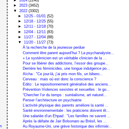
►
2024
(1248)
►
2023
(3452)
▼
2022
(3302)
►
12/25 - 01/01
(52)
►
12/18 - 12/25
(55)
►
12/11 - 12/18
(70)
►
12/04 - 12/11
(83)
►
11/27 - 12/04
(88)
▼
11/20 - 11/27
(73)
À la recherche de la jeunesse perdue
Comment être parent aujourd’hui ? La psychanalyste...
« Le systémicien est un véritable clinicien de la ...
Pour se libérer des addictions, l’essor des groupe...
Derrière les féminicides, une longue indulgence po...
Aïcha : "Ce jour-là, j’ai pris mon fils, un bibero...
Cerveau : mais où est donc la conscience ?
Edito : Le repositionnement généralisé des anciens...
Prévention Violences sexistes et sexuelles : le go...
“Chercher l’or du temps : surréalisme, art naturel...
Penser l’architecture en psychiatrie
L’activité physique des parents améliore la santé ...
Santé environnementale : les praticiens doivent êt...
Une salariée d’un Ehpad : "Les familles ne savent ...
Après la défaite de Jair Bolsonaro au Brésil, les ...
en
Au Royaume-Uni, une grève historique des infirmièr...